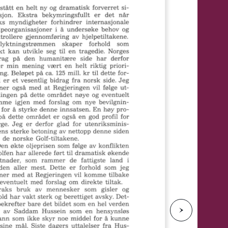
e
N
e
s
t
e
s
i
d