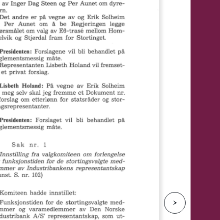
e
N
e
s
t
e
s
i
d