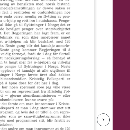
e
N
e
s
t
e
s
i
d