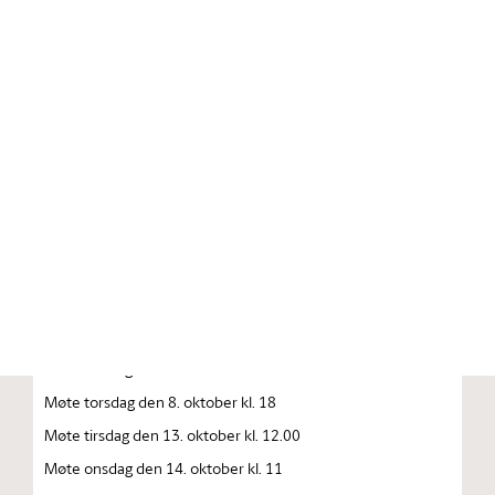
Stortinget.no
Publikasjon
STORTINGSTIDENDE INNEHOLDENDE 137. STORTINGS
FORHANDLINGER 1992—1993 FORHANDLINGER I
STORTINGET STORTINGETS SAMMENTREDEN
År 1992, torsdag den 1. oktober
Møte tirsdag den 6. oktober kl. 10
Møte onsdag den 7. oktober kl. 10
Møte onsdag den 8. oktober kl. 10
Møte torsdag den 8. oktober kl. 18
Møte tirsdag den 13. oktober kl. 12.00
Møte onsdag den 14. oktober kl. 11