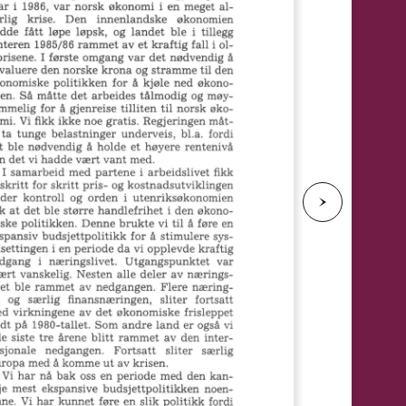
e
N
e
s
t
e
s
i
d