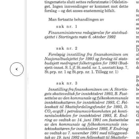
F
o
r
g
e
s
i
d
r
i
e