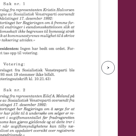
e
N
e
s
t
e
s
i
d