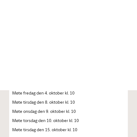
Stortinget.no
Publikasjon
STORTINGSTIDENDE INNEHOLDENDE 141. STORTINGS
FORHANDLINGER 1996 — 1997 FORHANDLINGER I
STORTINGET STORTINGETS SAMMENTREDEN
År 1996, tirsdag den 1. oktober kl. 13
Åpning av det 141. Storting
Møte fredag den 4. oktober kl. 10
Møte tirsdag den 8. oktober kl. 10
Møte onsdag den 9. oktober kl. 10
Møte torsdag den 10. oktober kl. 10
Møte tirsdag den 15. oktober kl. 10