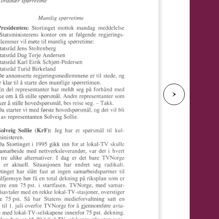
e
N
e
s
t
e
s
i
d