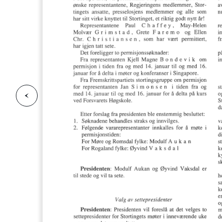
F
o
r
g
e
s
i
d
r
i
e