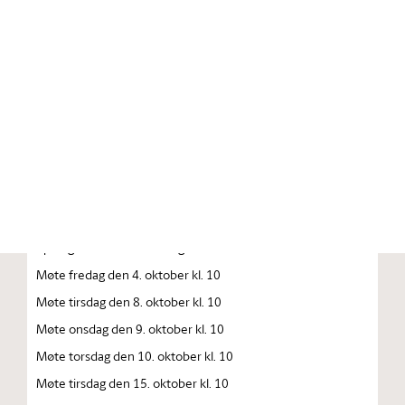
Stortinget.no
Publikasjon
STORTINGSTIDENDE INNEHOLDENDE 141. STORTINGS
FORHANDLINGER 1996 — 1997 FORHANDLINGER I
STORTINGET STORTINGETS SAMMENTREDEN
År 1996, tirsdag den 1. oktober kl. 13
Åpning av det 141. Storting
Møte fredag den 4. oktober kl. 10
Møte tirsdag den 8. oktober kl. 10
Møte onsdag den 9. oktober kl. 10
Møte torsdag den 10. oktober kl. 10
Møte tirsdag den 15. oktober kl. 10