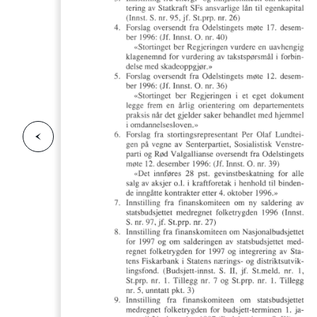
F
o
r
g
e
s
i
d
r
i
e