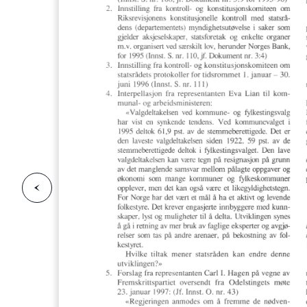
F
o
r
g
e
s
i
d
r
i
e