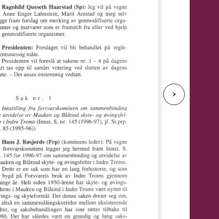
e
N
e
s
t
e
s
i
d