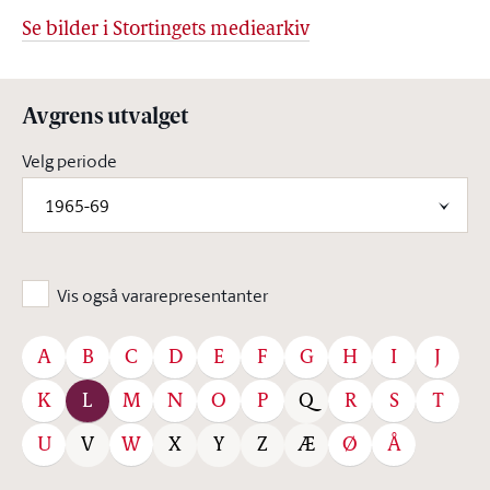
Se bilder i Stortingets mediearkiv
Avgrens utvalget
Velg periode
1965-69
Vis også vararepresentanter
A
B
C
D
E
F
G
H
I
J
K
L
M
N
O
P
R
S
T
Q
U
W
Ø
Å
V
X
Y
Z
Æ