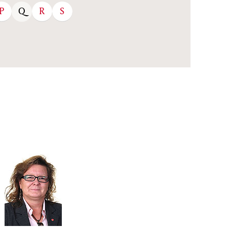
P
R
S
Q