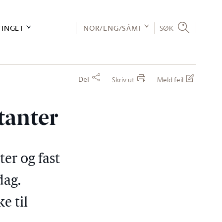
TINGET
NOR/ENG/SÁMI
SØK
Del
Skriv ut
Meld feil
tanter
ter og fast
dag.
e til