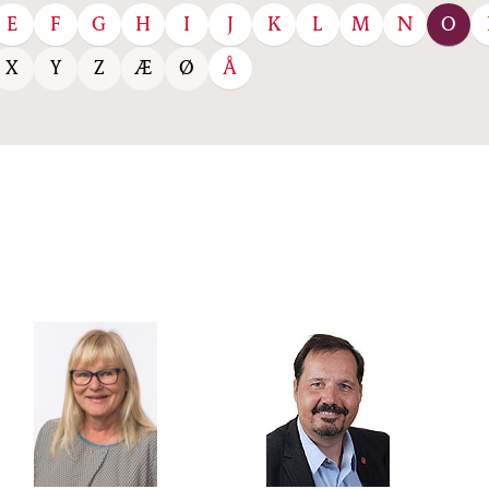
E
F
G
H
I
J
K
L
M
N
O
Å
X
Y
Z
Æ
Ø