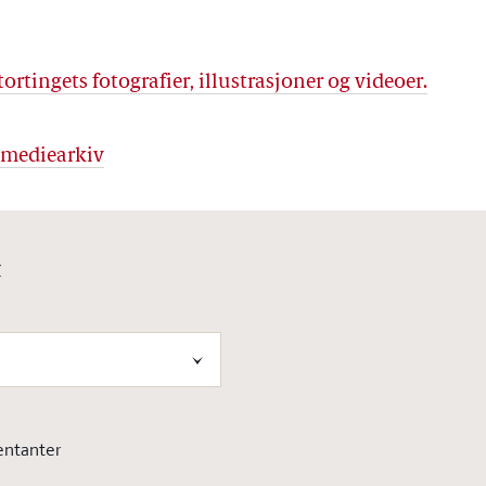
tortingets fotografier, illustrasjoner og videoer.
s mediearkiv
t
entanter