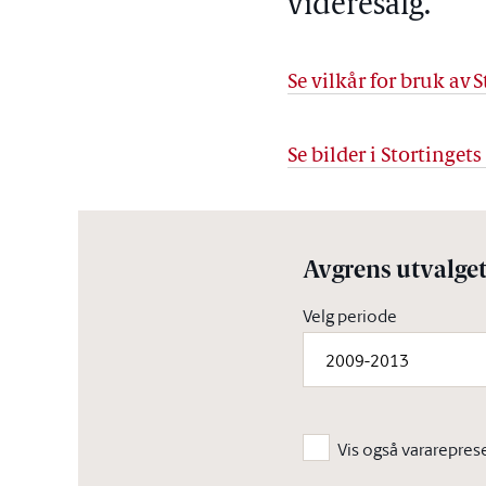
videresalg.
Se vilkår for bruk av S
Se bilder i Stortinget
Avgrens utvalge
Velg periode
2009-2013
Vis også vararepres