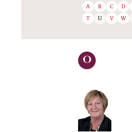
A
B
C
D
T
V
W
U
O