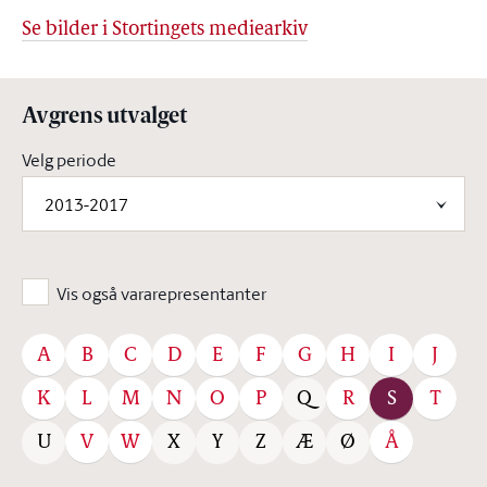
Se bilder i Stortingets mediearkiv
Avgrens utvalget
Velg periode
2013-2017
Vis også vararepresentanter
A
B
C
D
E
F
G
H
I
J
K
L
M
N
O
P
R
S
T
Q
V
W
Å
U
X
Y
Z
Æ
Ø