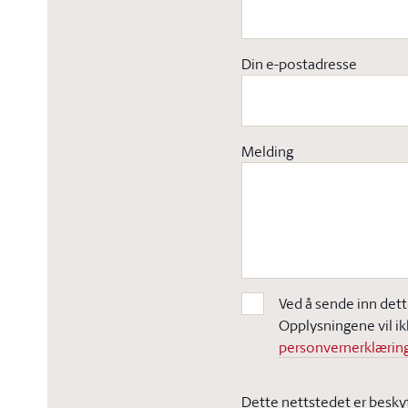
Din e-postadresse
Melding
Ved å sende inn dett
Opplysningene vil ik
personvernerklæring
Dette nettstedet er besky