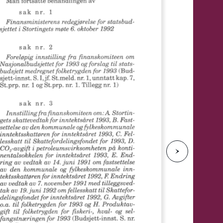
e
N
e
s
t
e
s
i
d