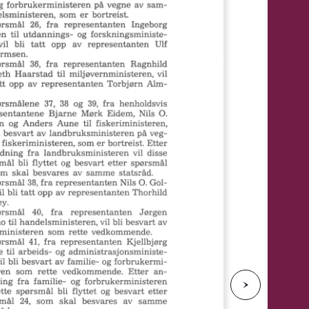
e
N
e
s
t
e
s
i
d