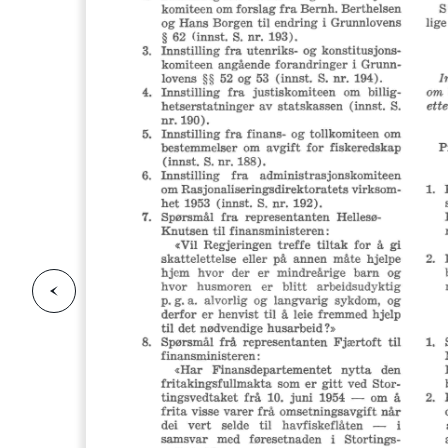
F
o
r
g
e
s
i
d
r
i
e