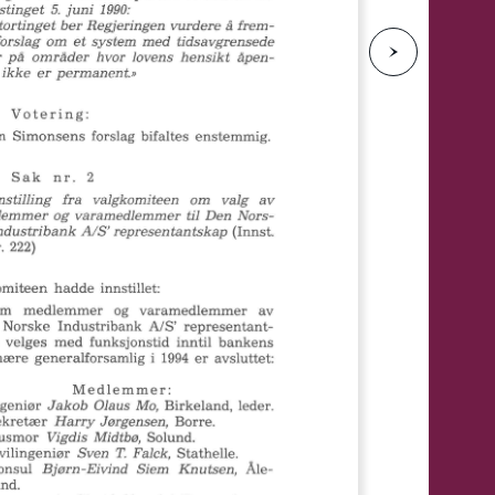
e
N
e
s
t
e
s
i
d