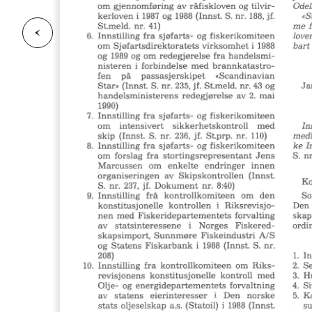
F
o
r
g
e
s
i
d
r
i
e