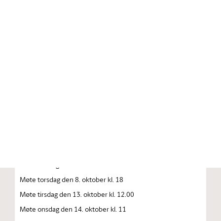
Stortinget.no
Publikasjon
STORTINGSTIDENDE INNEHOLDENDE 137. STORTINGS
FORHANDLINGER 1992—1993 FORHANDLINGER I
STORTINGET STORTINGETS SAMMENTREDEN
År 1992, torsdag den 1. oktober
Møte tirsdag den 6. oktober kl. 10
Møte onsdag den 7. oktober kl. 10
Møte onsdag den 8. oktober kl. 10
Møte torsdag den 8. oktober kl. 18
Møte tirsdag den 13. oktober kl. 12.00
Møte onsdag den 14. oktober kl. 11