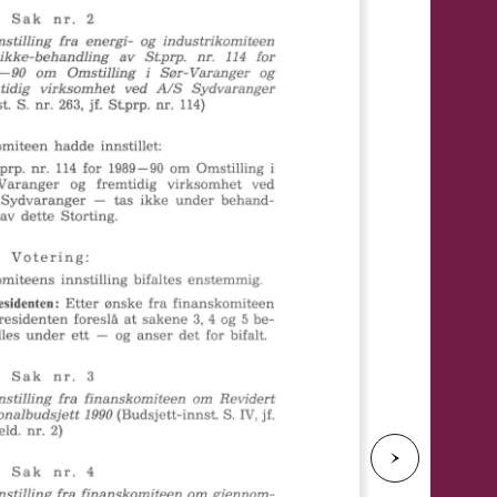
e
N
e
s
t
e
s
i
d