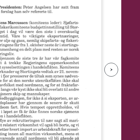
e
N
e
s
t
e
s
i
d