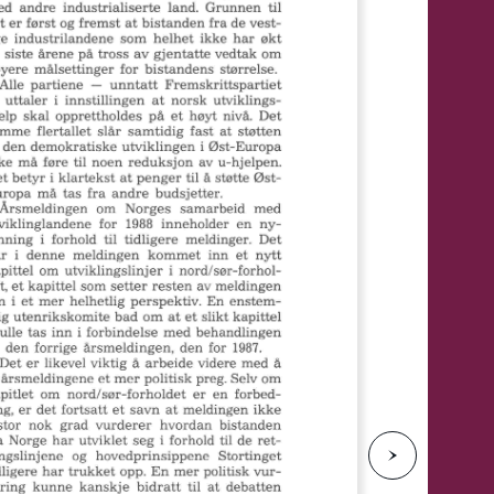
e
N
e
s
t
e
s
i
d