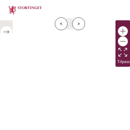
Stortinget.no
F
o
r
g
e
s
i
d
e
N
e
s
t
e
s
i
d
r
i
e