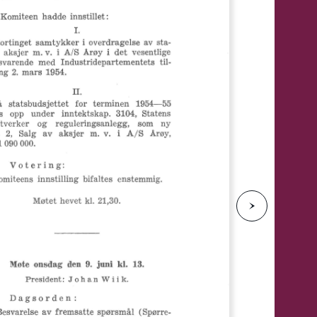
e
N
e
s
t
e
s
i
d