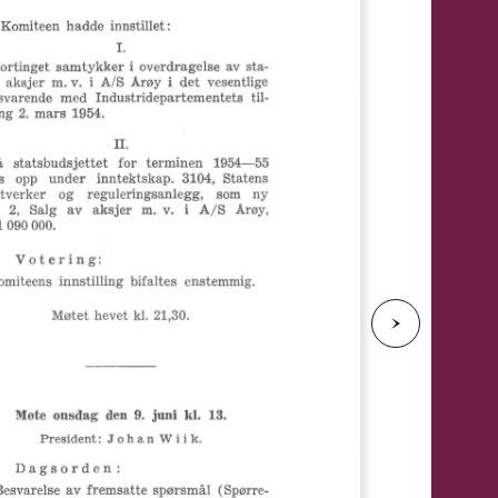
e
N
e
s
t
e
s
i
d