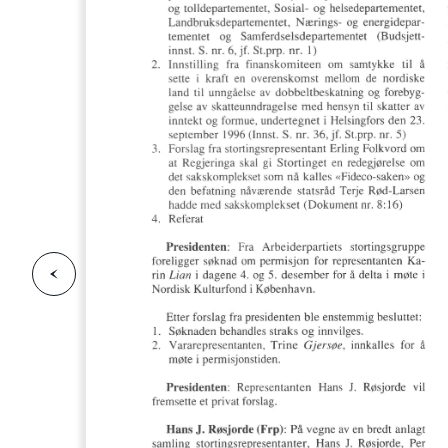
F
o
r
g
e
s
i
d
r
i
e