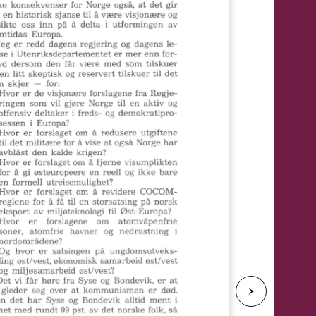
e
N
e
s
t
e
s
i
d