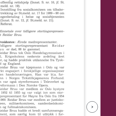
e
N
e
s
t
e
s
i
d