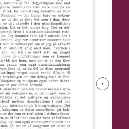
e
N
e
s
t
e
s
i
d