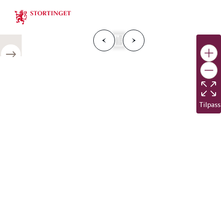
Stortinget.no
F
o
r
g
e
s
i
d
e
N
e
s
t
e
s
i
d
r
i
e