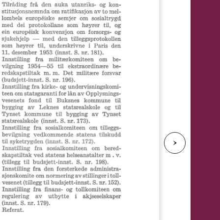
e
N
e
s
t
e
s
i
d