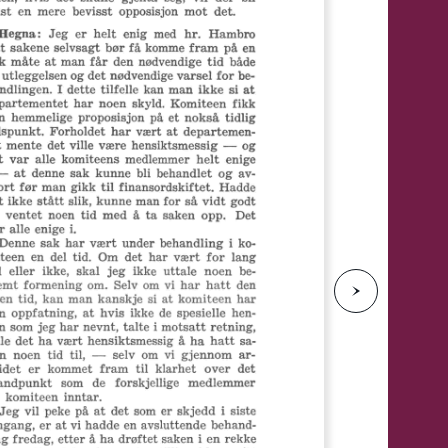
e
N
e
s
t
e
s
i
d