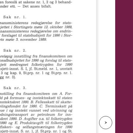
e
N
e
s
t
e
s
i
d