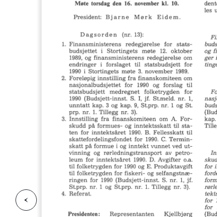
F
o
r
g
e
s
i
d
r
i
e