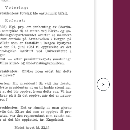
e
N
e
s
t
e
s
i
d