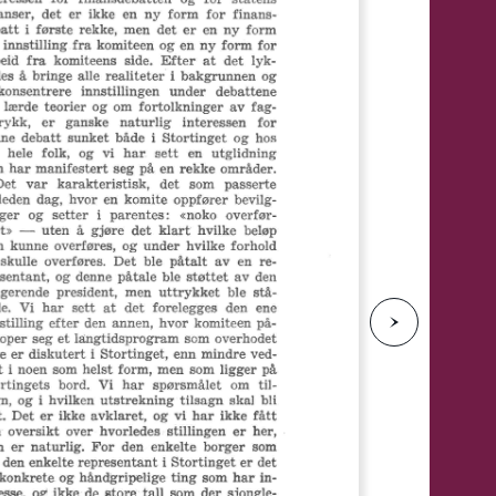
e
N
e
s
t
e
s
i
d