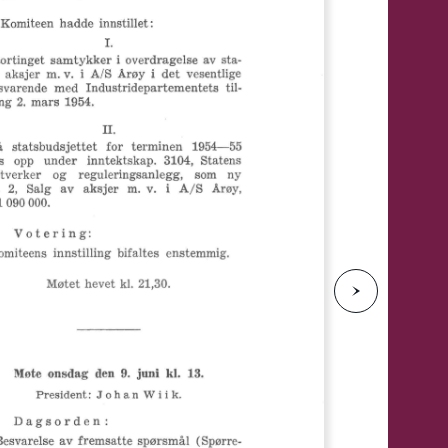
e
N
e
s
t
e
s
i
d