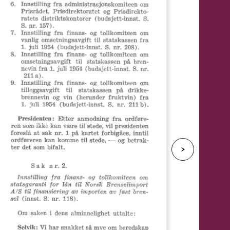
e
N
e
s
t
e
s
i
d