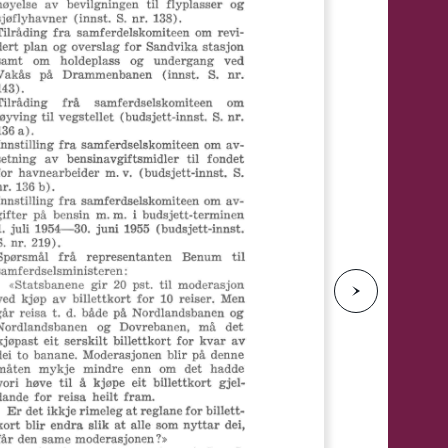
e
N
e
s
t
e
s
i
d