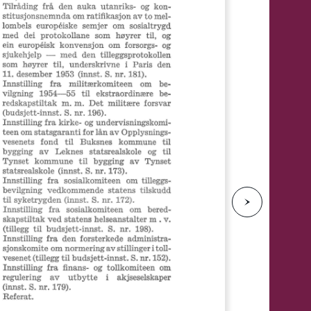
e
N
e
s
t
e
s
i
d