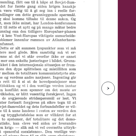
e
N
e
s
t
e
s
i
d