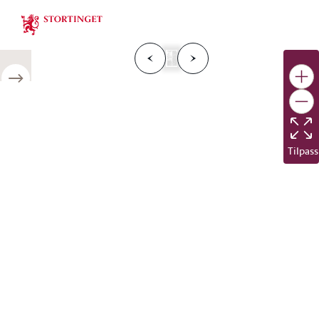
Stortinget.no
F
o
r
g
e
s
i
d
e
N
e
s
t
e
s
i
d
r
i
e