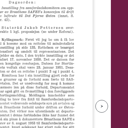
e
N
e
s
t
e
s
i
d