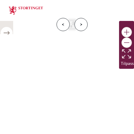
Stortinget.no
F
o
r
g
e
s
i
d
e
N
e
s
t
e
s
i
d
r
i
e