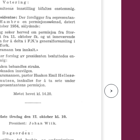
e
N
e
s
t
e
s
i
d