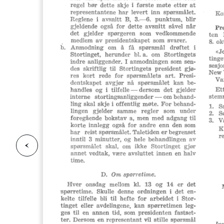
F
o
r
g
e
s
i
d
r
i
e