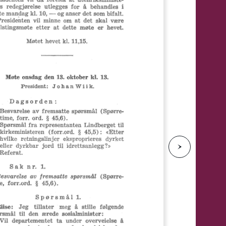
e
N
e
s
t
e
s
i
d