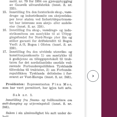
e
N
e
s
t
e
s
i
d