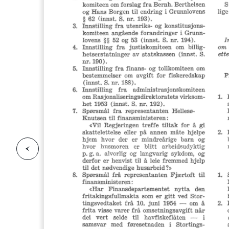
F
o
r
g
e
s
i
d
r
i
e