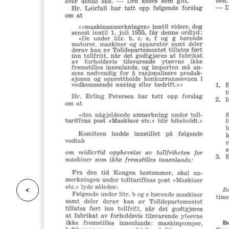
F
o
r
g
e
s
i
d
r
i
e